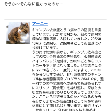
そうか〜そんなに重かったのか…
アーニー
ギャンブル依存症とうつ病からの回復を目指
しています。2021年12月から、初めて病院の
精神科閉鎖病棟に入院していました。2022年
10月末に退院し、通院患者としてお世話にな
り続けています。
うつ病は約20年前から、ギャンブル依存症と
してのFXや金原油等の先物取引、仮想通貨の
ハイレバレッジ取引は、2018年ごろからコン
トロール不可能になりました。GA等の自助会
には2020春ごろに一度伺ったままで、2021年
春から少しずつ通い、他行政機関でのギャン
ブル依存症回復講座プログラムのSAT-Gや、週
一回ずつの中間施設への通所でも辞められず
にスリップ（再使用）を繰り返し、家族と大
切な貯金を肩代わりとして失ってしまいまし
た。ここから回復出来るのかどうなるのか現
在分かりませんが反面教師として何かの資料
材料にして頂ければと思います。最近サイバ
ーセキュリティ 分野に興味を持ち始めまし