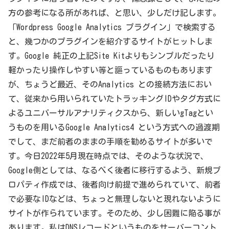
方の参考になる所があれば、と思い、少しだけ記します。
「Wordpress Google Analytics プラグイン」で検索する
と、幾つかのプラグインを紹介するサイトがヒットしま
す。Google 純正の上記Site Kitよりもシンプルだったり
軽かったり操作しやすい等と謳っているものもあります
が、ちょうど最近、そのAnalytics との接続方法におい
て、従来から用いられていたトラッキングIDやタグ方式に
よるユニバーサルアナリティクスから、新しいgTagとい
うものを用いるGoogle Analytics4 という方式への過渡期
でして、まだ前者のままの手順を勧めるサイトが多いで
す。今日2022年5月現在時点では、そのような状況で、
Google側としては、なるべく後者に移行するよう、新規プ
ロパティ作成では、後者向け前提で進められていて、前者
で必要なIDなどは、ちょっと無理しないと現れないように
サイトが作られています。そのため、少し困難に陥る事が
あります。私はDNSレコードというものをサーバーコント