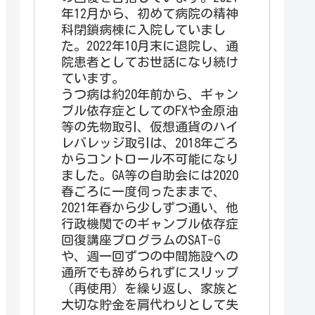
年12月から、初めて病院の精神
科閉鎖病棟に入院していまし
た。2022年10月末に退院し、通
院患者としてお世話になり続け
ています。
うつ病は約20年前から、ギャン
ブル依存症としてのFXや金原油
等の先物取引、仮想通貨のハイ
レバレッジ取引は、2018年ごろ
からコントロール不可能になり
ました。GA等の自助会には2020
春ごろに一度伺ったままで、
2021年春から少しずつ通い、他
行政機関でのギャンブル依存症
回復講座プログラムのSAT-G
や、週一回ずつの中間施設への
通所でも辞められずにスリップ
（再使用）を繰り返し、家族と
大切な貯金を肩代わりとして失