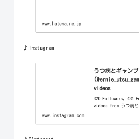
www.hatena.ne.jp
♪Instagram
うつ病とギャンブ
(@ernie_utsu_gam
videos
320 Followers, 481 
videos from 
(@ernie_utsu_...
www.instagram.com