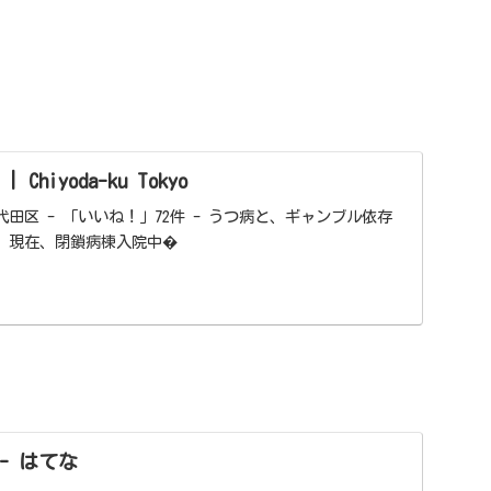
hiyoda-ku Tokyo
田区 - 「いいね！」72件 - うつ病と、ギャンブル依存
た。現在、閉鎖病棟入院中�
P - はてな