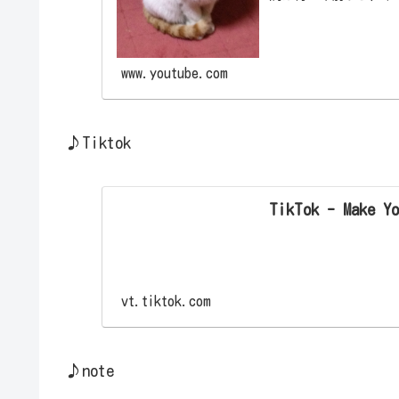
貨のハイレバレッ...
www.youtube.com
♪Tiktok
TikTok - Make Yo
vt.tiktok.com
♪note